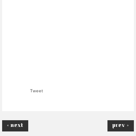
Tweet
« next
prev »