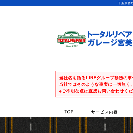
千葉県香
当社名を語るLINEグループ勧誘の
当社ではそのような事実は一切無く
※ご不明な点は直接お問い合わせく
TOP
サービス内容
ヘッドライトリフレッシュ
ボディコーティング
持ち込みパーツ
ホイール修理