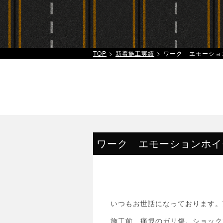
TOP
>
新着施工実績
>
ワーク エモーショ
ワーク エモーションホイ
いつもお世話になっております。
施工前 痛恨のガリ傷。ショック