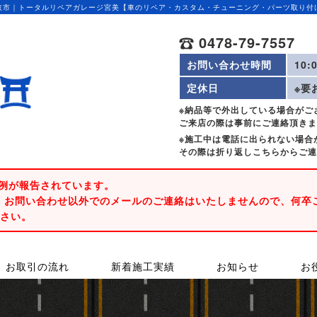
取市｜トータルリペアガレージ宮美【車のリペア・カスタム・チューニング・パーツ取り付
0478-79-7557
お問い合わせ時間
10:
定休日
※要
※納品等で外出している場合がご
ご来店の際は事前にご連絡頂き
※施工中は電話に出られない場合
その際は折り返しこちらからご連
事例が報告されています。
、お問い合わせ以外でのメールのご連絡はいたしませんので、何卒
ださい。
お取引の流れ
新着施工実績
お知らせ
お